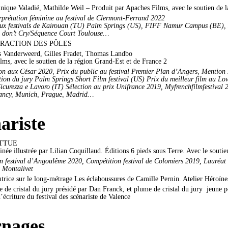
ique Valadié, Mathilde Weil – Produit par Apaches Films, avec le soutien de 
erprétation féminine au festival de Clermont-Ferrand 2022
aux festivals de Kairouan (TU) Palm Springs (US), FIFF Namur Campus (BE), H
s don’t Cry/Séquence Court Toulouse…
TRACTION DES PÔLES
s Vanderweerd, Gilles Fradet, Thomas Landbo
lms, avec le soutien de la région Grand-Est et de France 2
ion aux César 2020, Prix du public au festival Premier Plan d’Angers,
Mention 
ion du jury Palm Springs Short Film festival (US) Prix du meilleur film au Lov
icurezza e Lavoro (IT) Sélection au prix Unifrance 2019, Myfrenchfilmfestival 
ancy, Munich, Prague, Madrid…
ariste
ATTUE
née illustrée par Lilian Coquillaud. Éditions 6 pieds sous Terre. Avec le sout
n festival d’Angoulême 2020, Compétition festival de Colomiers 2019, Lauréat 
 Montalivet
rice sur le long-métrage Les éclaboussures de Camille Pernin. Atelier Héroïnes
de cristal du jury présidé par Dan Franck, et plume de cristal du jury jeune p
écriture du festival des scénariste de Valence
rnages