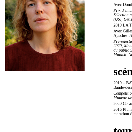
Avec Domin
Prix d’int
Sélection 
(US), Girl
2019 LA 
Avec Gille
Apaches Fi
Pré-sélect
2020,
Ment
du public S
Munich. N
scén
2019 – B
Bande-dessi
Compétitio
Mouette de
2020 Co-aut
2016 Plume 
marathon d’
tou