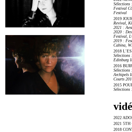
Sélections
Festival C
Festival
2019 JOU
Revival, K
2021 : Aes
2020 : Des
Festival, 
2019 : Fes
Cabina, WI
2018 L’ES
Sélections
Edinburg In
2016 BURÛ
Sélections
Archipels I
Courts 201
2015 POUR
Sélections
vidé
2022 ADOMI
2021 5TH 
2018 CONT