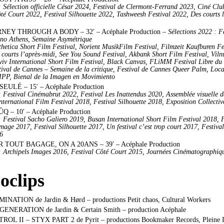
 : Sélection officielle César 2024, Festival de Clermont-Ferrand 2023, Ciné C
ôté Court 2022, Festival Silhouette 2022, Tashweesh Festival 2022, Des courts
RNEY THROUGH A BODY – 32′ – Acéphale Production
– Sélections 2022 : F
ino Athens, Semaine Asymétrique
thetica Short Film Festival, Norient MusikFilm Festival, Filmzeit Kaufburen Fe
 courts l’après-midi, See You Sound Festival, Akbank Short Film Festival, Vi
Lviv International Short Film Festival, Black Canvas, FLiMM Festival Libre
tival de Cannes – Semaine de la critique, Festival de Cannes Queer Palm, Loca
PP, Bienal de la Imagen en Movimiento
SEULÉ – 15′ – Acéphale Production
 : Festival Cinémabrut 2022, Festival Les Inattendus 2020, Assemblée visuelle
ternational Film Festival 2018, Festival Silhouette 2018, Exposition Collectiv
Q – 10′ – Acéphale Production
 : Festival Sacho Galiero 2019, Busan International Short Film Festival 2018, 
mage 2017, Festival Silhouette 2017, Un festival c’est trop court 2017, Festiva
6
 TOUT BAGAGE, ON A 20ANS – 39′ – Acéphale Production
 : Archipels Images 2016, Festival Côté Court 2015, Journées Cinématographiq
oclips
NATION de Jardin & Hørd – productions Petit chaos, Cultural Workers
GENERATION de Jardin & Certain Smith – production Acéphale
ROL II – STYX PART 2 de Pyrit – productions Bookmaker Records, Pleine 