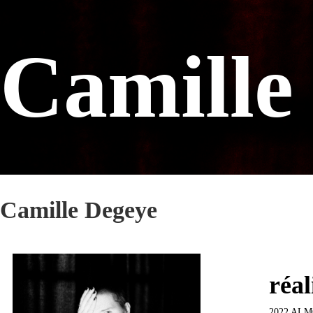
Camille
Camille Degeye
réal
2022 ALMO