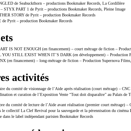
LED de Seabuckthorn – productions Bookmaker Records, La Cordillère
STYX PART 1 de Pyrit – productions Bookmaker Records, Pleine Image
HER STORY de Pyrit – production Bookmaker Records
 de Pyrit – production Bookmaker Records
ets
RT IS NOT ENOUGH (en financement) – court métrage de fiction – Producti
 YOU STILL EXIST WHEN IT’S DARK (en développement) – Production Pe
X (en financement) – long-métrage de fiction – Production Supernova Films,
es activités
aire du comité de visionnage de l’Aide après réalisation (court métrage) – CNC
nation et curation de l’Exposition Vente “Tout doit disparaître” au Palais de 
e du comité de lecture de l’Aide avant réalisation (premier court métrage) –
 le collectif La Clef Revival pour la sauvegarde et la pérennisation du cinéma 
e dans le label indépendant parisien Bookmaker Records