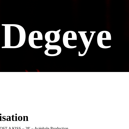
 Degeye
isation
ST A KISS – 28′ – Acéphale Production