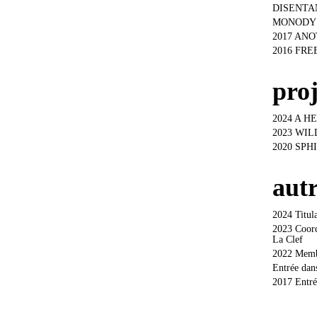
DISENTANG
MONODY – 
2017 ANOT
2016 FREE
proj
2024 A HEA
2023 WILL
2020 SPHIN
autr
2024 Titul
2023 Coordi
La Clef
2022 Membr
Entrée dans
2017 Entré