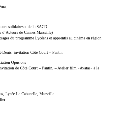
éma,
teurs solidaires » de la SACD
 d’Acteurs de Cannes Marseille)
trages du programme Lycéens et apprentis au cinéma en région
t-Denis, invitation Côté Court – Pantin
ociation Opus one
vitation de Côté Court – Pantin, – Atelier film «Avatar» à la
es», Lycée La Cabucelle, Marseille
lier