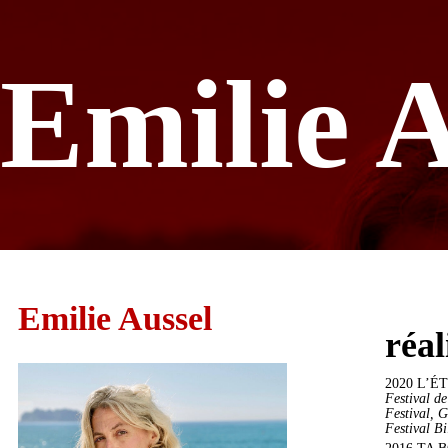
Emilie A
Emilie Aussel
réal
2020 L’ÉT
Festival d
Festival, G
Festival B
2016 TA B