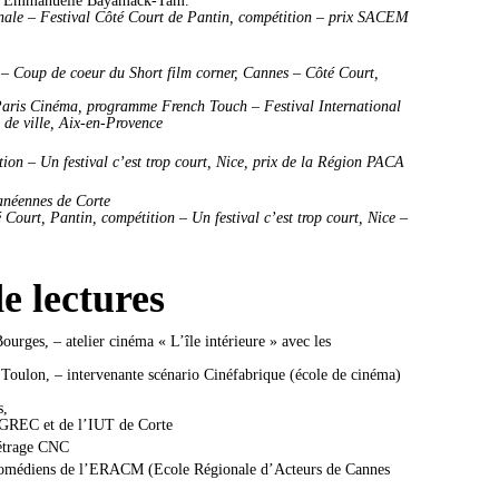
nale – Festival Côté Court de Pantin, compétition – prix SACEM
 – Coup de coeur du Short film corner,
Cannes – Côté Court,
Paris Cinéma, programme French Touch – Festival International
de ville, Aix-en-Provence
on – Un festival c’est trop court, Nice, prix de la Région PACA
ranéennes de Corte
Court, Pantin, compétition – Un festival c’est trop court, Nice –
e lectures
rges, – atelier cinéma « L’île intérieure » avec les
Toulon, – intervenante scénario Cinéfabrique (école de cinéma)
s,
 GREC et de l’IUT de Corte
métrage CNC
es comédiens de l’ERACM (Ecole Régionale d’Acteurs de Cannes