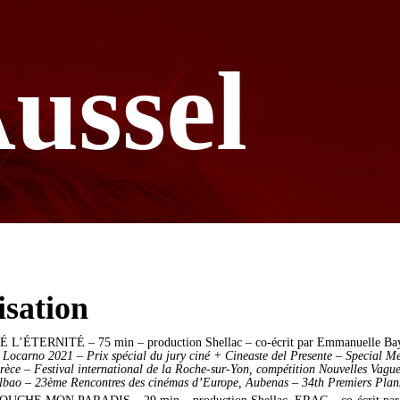
ussel
isation
É L’ÉTERNITÉ – 75 min – production Shellac – co-écrit par Emmanuelle Ba
e Locarno 2021 – Prix spécial du jury ciné + Cineaste del Presente – Special M
rèce – Festival international de la Roche-sur-Yon, compétition Nouvelles Vague
ilbao – 23ème Rencontres des cinémas d’Europe, Aubenas – 34th Premiers Plan
OUCHE MON PARADIS – 29 min – production Shellac, ERAC – co-écrit pa