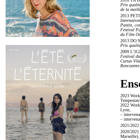
Prix quali
de la meill
2013 PETIT
Internation
Pantin, co
Festival P
du Film Or
2013 DO Y
Prix quali
2009 L’IG
Festival d
Curtas Vila
Rencontres
Ense
2023 Works
Tempestair
2022 Works
Lyon,
– interven
– interven
2021/2022 
2020/2021 
Marseille),