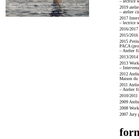
– lectrice 
2019 ateli
– atelier c
2017 Interv
– lectrice
2016/2017 
2015/2016 
2015
Petit
PACA (proje
– Atelier f
2013/2014 
2013 Works
– Intervena
2012 Atelie
Maison du 
2011 Ateli
– Atelier 
2010/2011 
2009 Atelie
2008 Works
2007 Jury 
for