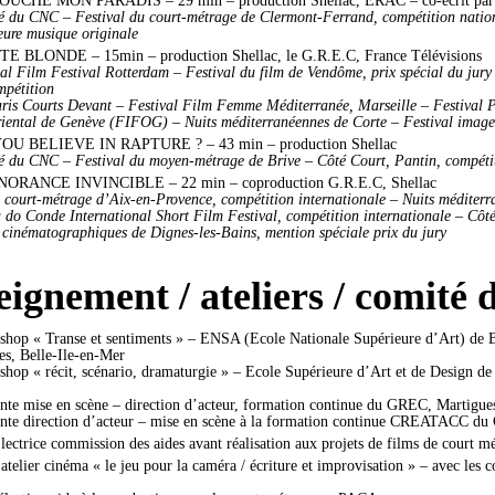
té du CNC – Festival du court-métrage de Clermont-Ferrand, compétition natio
eure musique originale
E BLONDE – 15min – production Shellac, le G.R.E.C, France Télévisions
al Film Festival Rotterdam – Festival du film de Vendôme, prix spécial du jury
mpétition
aris Courts Devant –
Festival Film Femme Méditerranée, Marseille – Festival 
iental de Genève (FIFOG) – Nuits méditerranéennes de Corte – Festival image 
OU BELIEVE IN RAPTURE ? – 43 min – production Shellac
té du CNC – Festival du moyen-métrage de Brive – Côté Court, Pantin, compétiti
NORANCE INVINCIBLE – 22 min – coproduction G.R.E.C, Shellac
u court-métrage d’Aix-en-Provence, compétition internationale – Nuits méditer
 do Conde International Short Film Festival, compétition internationale – Côté 
 cinématographiques de Dignes-les-Bains, mention spéciale prix du jury
ignement / ateliers / comité d
hop « Transe et sentiments » – ENSA (Ecole Nationale Supérieure d’Art) de Bou
es, Belle-Ile-en-Mer
hop « récit, scénario, dramaturgie » – Ecole Supérieure d’Art et de Design de 
ante mise en scène – direction d’acteur, formation continue du GREC, Martigue
ante direction d’acteur – mise en scène à la formation continue CREATACC du
lectrice commission des aides avant réalisation aux projets de films de court 
atelier cinéma « le jeu pour la caméra / écriture et improvisation » – avec l