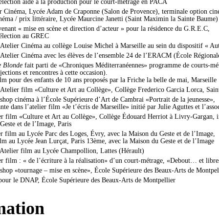
sélection aide à la production pour le court-métrage en PACA
er Cinéma, Lycée Adam de Craponne (Salon de Provence), terminale option cin
inéma / prix littéraire, Lycée Maurcine Janetti (Saint Maximin la Sainte Baume)
enant « mise en scène et direction d’acteur » pour la résidence du G.R.E.C,
 sélection au GREC
Atelier Cinéma au collège Louise Michel à Marseille au sein du dispositif « Au
Atelier Cinéma avec les élèves de l’ensemble 24 de l’ERACM (École Régionale
e Blonde
fait parti de «Chroniques Méditerranéennes» programme de courts-mé
ctions et rencontres à cette occasion).
ilm pour des enfants de 10 ans proposés par la Friche la belle de mai, Marseille
Atelier film «Culture et Art au Collège», Collège Frederico Garcia Lorca, Sain
hop cinéma à l’École Supérieure d’Art de Cambrai «Portrait de la jeunesse»,
nte dans l’atelier film «Je t’écris de Marseille» initié par Julie Aguttes et l’ass
r film «Culture et Art au Collège», Collège Édouard Herriot à Livry-Gargan, in
Geste et de l’Image, Paris
er film au Lycée Parc des Loges, Évry, avec la Maison du Geste et de l’Image,
film au Lycée Jean Lurçat, Paris 13ème, avec la Maison du Geste et de l’Image
Atelier film au Lycée Champollion, Lattes (Hérault)
r film : « de l’écriture à la réalisation» d’un court-métrage, «Debout… et libr
hop «tournage – mise en scène», École Supérieure des Beaux-Arts de Montpel
pour le DNAP, École Supérieure des Beaux-Arts de Montpellier
mation