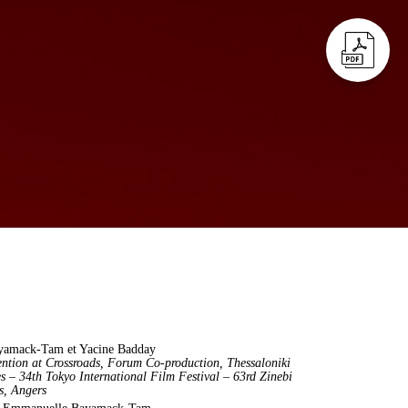
yamack-Tam et Yacine Badday
ention at Crossroads, Forum Co-production, Thessaloniki
s – 34th Tokyo International Film Festival – 63rd Zinebi
s, Angers
r Emmanuelle Bayamack-Tam.